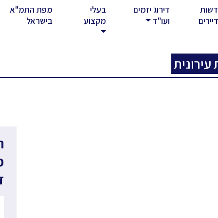
שות
דירוג יזמים
בעלי
מפת התמ"א
rent)
יירים
ועו"ד
מקצוע
בישראל
ר
מ
ד