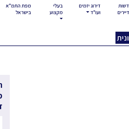
שות
דירוג יזמים
בעלי
מפת התמ"א
rent)
יירים
ועו"ד
מקצוע
בישראל
נית
ר
מ
ד