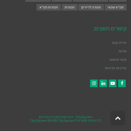
תמ"א שמאי
תמורה לדיירים
תמורות
תמורות תמ"א
קישורים חשובים:
יצירת קשר
אודות
תנאי שימוש
מדיניות פרטיות
Instagram
LinkedIn
YouTube
Facebook
גלילה
CitySquare
- ככה מחדשים בניינים היום
כל הזכויות שמורות ל CitySquare 2014 © CitySquare
לראש
העמוד