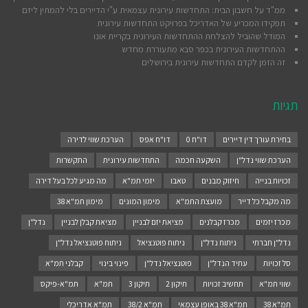
ממ"ד על חשבון הבית: התחדשות עירונית עצמאית ע"י הדיירים בלי להמתין ליזם
תפקידו המכריע של האדריכל בפרויקט התחדשות עירונית
המודל שהוביל להצלחת ההתחדשות העירונית בקריית אונו
ההתחדשות העירונית בכפר סבא מתעוררת מחדש
זה הזמן לקדם התחדשות עירונית בירושלים
תגיות
בחירת עורך דין דיירים
דו"ח 0
דו"ח אפס
הערכת שווי לדירה
הערכת שווי נדל"ן
השקעה חכמה
התחדשות עירונית
התקשרות
זכויות בנייה
חיזוק מבנים
טאבו
יזמי תמ"א
מה מגיע לכל בעל דירה
מה מקבל כל דייר
מועצת התמ"א
מימון המונים
מימון תמ"א 38
מכרז יזמים
מכרז קבלנים
מציאת יזם לבניין
מציאת קבלן לבניין
נדל"ן
נדל"ן חברתי
ניתוח נדל"ן
ניתוח פוטנציאל
ניתוח פוטנציאל נדל"ן
סל זכויות
עתיד הנדל"ן
פוטנציאל נדל"ן
פינוי בינוי
קבלני תמ"א
שווי תמ"א
תחשיב זכויות
תיקון 2
תיקון 3
תמ"א
תמ"א-פיקס
תמ"א 38
תמ"א 38 באופן עצמאי
תמ"א 38/2
תמ"א אדריכלי