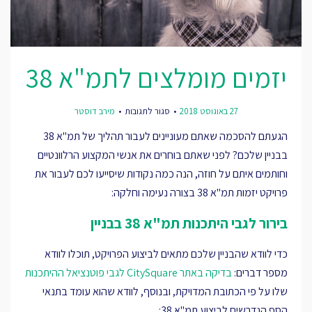
יזמים מומלצים לתמ"א 38
על
27 באוגוסט 2018
סגור לתגובות
מירב דוסטר
יזמים
מומלצים
הגעתם להסכמה שאתם מעוניינים לעבור תהליך של תמ"א 38
לתמ"א
38
בבניין שלכם? לפני שאתם בוחרים את אנשי המקצוע הרלוונטיים
וחותמים איתם על חוזה, הנה כמה נקודות שיסייעו לכם לעבור את
פרויקט יזמות תמ"א 38 בצורה נעימה וחלקה:
בירור לגבי היתכנות תמ"א 38 בבניין
כדי לוודא שהבניין שלכם מתאים לביצוע הפרויקט, תוכלו לוודא
מספר דברים:
בדיקה באתר CitySquare לגבי פוטנציאל ההיתכנות
שלו על פי הכתובת המדויקת, ובנוסף, לוודא שהוא עומד בתנאי
הסף הנדרשים לביצוע תמ"א 38: