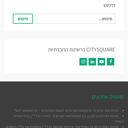
חיפוש
חיפוש
חיפוש
עבור:
CITYSQUARE ברשתות החברתיות
Instagram
LinkedIn
YouTube
Facebook
פוסטים אחרונים
התחדשות עירונית: פרויקטים נקודתיים לעומת מתחמיים – מה מתאים לכם?
שכונת חרוזים ברמת גן: בין ההתחדשות העירונית למחירי הנדל"ן וההזדמנויות
לעתיד
שכונת הגפן ברמת גן: התחדשות עירונית ומגמות הנדל"ן המשנות את כללי המשחק