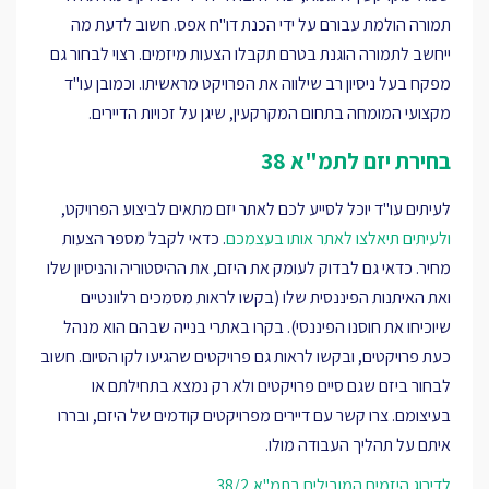
תמורה הולמת עבורם על ידי הכנת דו"ח אפס. חשוב לדעת מה
ייחשב לתמורה הוגנת בטרם תקבלו הצעות מיזמים. רצוי לבחור גם
מפקח בעל ניסיון רב שילווה את הפרויקט מראשיתו. וכמובן עו"ד
מקצועי המומחה בתחום המקרקעין, שיגן על זכויות הדיירים.
בחירת יזם לתמ"א 38
לעיתים עו"ד יוכל לסייע לכם לאתר יזם מתאים לביצוע הפרויקט,
ולעיתים תיאלצו לאתר אותו בעצמכם
. כדאי לקבל מספר הצעות
מחיר. כדאי גם לבדוק לעומק את היזם, את ההיסטוריה והניסיון שלו
ואת האיתנות הפיננסית שלו (בקשו לראות מסמכים רלוונטיים
שיוכיחו את חוסנו הפיננסי). בקרו באתרי בנייה שבהם הוא מנהל
כעת פרויקטים, ובקשו לראות גם פרויקטים שהגיעו לקו הסיום. חשוב
לבחור ביזם שגם סיים פרויקטים ולא רק נמצא בתחילתם או
בעיצומם. צרו קשר עם דיירים מפרויקטים קודמים של היזם, ובררו
איתם על תהליך העבודה מולו.
לדירוג היזמים המובילים בתמ"א 38/2