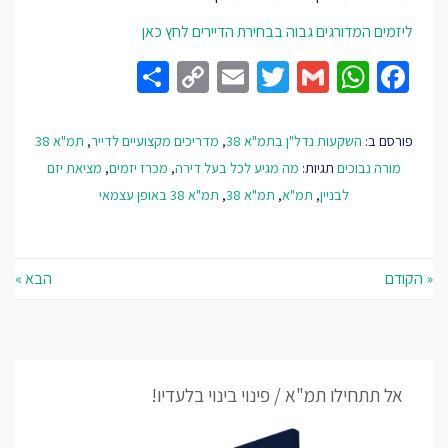
ליזמים המדורגים גבוה בבחירת הדיירים לחץ כאן
Share
Copy
Email
Twitter
WhatsApp
Gmail
Facebook
Link
פורסם ב:
השקעות נדל"ן בתמ"א 38
,
מדריכים מקצועיים לדייר
,
תמ"א 38
מורה נבוכים
תגיות:
מה מגיע לכל בעל דירה
,
מכרז יזמים
,
מציאת יזם
לבניין
,
תמ"א
,
תמ"א 38
,
תמ"א 38 באופן עצמאי
« הקודם
הבא »
אל תתחילו תמ"א / פינוי בינוי בלעדיו!