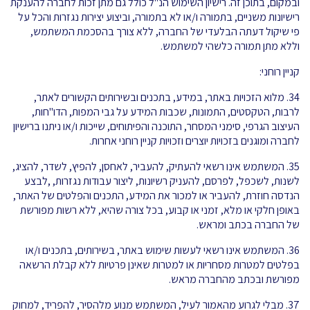
ובמקום, בתוכן זה. רישיון השימוש הנ"ל כולל גם מתן זכות לחברה להענקת
רישיונות משניים, בתמורה ו/או לא בתמורה, וביצוע יצירות נגזרות והכל על
פי שיקול דעתה הבלעדי של החברה, ללא צורך בהסכמת המשתמש,
וללא מתן תמורה כלשהי למשתמש.
קניין רוחני:
34. מלוא הזכויות באתר, במידע, בתכנים ובשירותים הקשורים לאתר,
לרבות, הטקסטים, התמונות, שכבות המידע על גבי המפות, הדו"חות,
העיצוב הגרפי, סימני המסחר, התוכנה והפיתוחים, שייכות ו/או ניתנו ברישיון
לחברה ומוגנים בזכויות יוצרים וזכויות קניין רוחני אחרות.
35. המשתמש אינו רשאי להעתיק, להעביר, לאחסן, להפיץ, לשדר, להציג,
לשנות, לשכפל, לפרסם, להעניק רשיונות, ליצור עבודות נגזרות, ,לבצע
הנדסה חוזרת, להעביר או למכור את המידע, התכנים והפלטים של האתר,
באופן חלקי או מלא, זמני או קבוע, בכל צורה שהיא, ללא רשות מפורשת
של החברה בכתב ומראש.
36. המשתמש אינו רשאי לעשות שימוש באתר, בשירותים, בתכנים ו/או
בפלטים למטרות מסחריות או למטרות שאינן פרטיות ללא קבלת הרשאה
מפורשת ובכתב מהחברה מראש.
37. מבלי לגרוע מהאמור לעיל, המשתמש מנוע מלהסיר, להפריד, למחוק