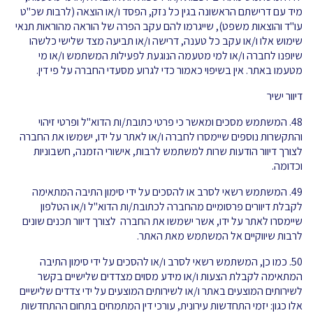
מיד עם דרישתם הראשונה בגין כל נזק, הפסד ו/או הוצאה (לרבות שכ"ט
עו"ד והוצאות משפט), שייגרמו להם עקב הפרה של הוראה מהוראות תנאי
שימוש אלו ו/או עקב כל טענה, דרישה ו/או תביעה מצד שלישי כלשהו
שיופנו לחברה ו/או למי מטעמה הנוגעת לפעילות המשתמש ו/או מי
מטעמו באתר. אין בשיפוי כאמור כדי לגרוע מסעדי החברה על פי דין.
דיוור ישיר
48. המשתמש מסכים ומאשר כי פרטי כתובת/ות הדוא"ל ופרטי זיהוי
והתקשרות נוספים שיימסרו לחברה ו/או לאתר על ידו, ישמשו את החברה
לצורך דיוור הודעות שרות למשתמש לרבות, אישורי הזמנה, חשבוניות
וכדומה.
49. המשתמש רשאי לסרב או להסכים על ידי סימון התיבה המתאימה
לקבלת דיוורים פרסומיים מהחברה לכתובת/ות הדוא"ל ו/או הטלפון
שיימסרו לאתר על ידו, אשר ישמשו את החברה לצורך דיוור תכנים שונים
לרבות שיווקיים אל המשתמש מאת האתר.
50. כמו כן, המשתמש רשאי לסרב ו/או להסכים על ידי סימון התיבה
המתאימה לקבלת הצעות ו/או מידע מסוים מצדדים שלישיים בקשר
לשירותים המוצעים באתר ו/או לשירותים המוצעים על ידי צדדים שלישיים
אלו כגון: יזמי התחדשות עירונית, עורכי דין המתמחים בתחום ההתחדשות