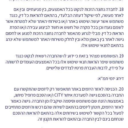
18. לחברה נתונה הזכות לנקוט בכל האמצעים, בין מניעתיים ובין אם
לאחר מעשה, לפי שיקול דעתה הבלעדי, בהתאם להוראות כל דין, כנגד
משתמש אשר יעשה שימוש באתר ו/או בשירותי האתר שלא למטרות אשר
לשמם נועדו וכן בכל מקרה של חשש או חשד לביצוע עבירה ו/או הפרת
הוראות כל דין. מבלי לגרוע מהאמור לחברה נתונה הזכות למנוע או לחסום
גישה לאתר בין באופן מלא ובין לחלק משירותי האתר למשתמש שלא ינהג
בהתאם לתנאי שימוש אלו.
19. המשתמש מצהיר בזאת כי ידוע לו שהחברה רשאית לנקוט כנגד
משתמש שיפר הוראות תנאי שימוש אלו בכל האמצעים העומדים לרשותה
על פי דין, לרבות העברת פרטיו לצדדים שלישיים.
דירוג יזמי תמ"א:
20. הכניסה לאזור היזמים באתר תתאפשר רק ליזמים שהתקשרו עם
החברה בהסכם גישה למערכת איתור CITY ו/או הסכם פרופיל מיתוג,
באמצעות הזנת שם משתמש וסיסמה שיקבלו מן החברה. גישה כאמור
לאזור היזמים, תינתן ליזמים בהתאם לשירות שהם רכשו והיזמים מתחייבים
לפעול בכל הקשור לשימוש בשירותים אלה בהתאם להוראות ההסכם
שנחתם בינם לבין החברה ובהתאם להוראות תקנון זה.