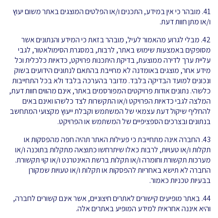
41. מובהר כי אין במידע, התכנים ו/או הפלטים המוצגים באתר משום יעוץ
ו/או מתן חוות דעת.
42. מבלי לגרוע מהאמור לעיל, מובהר בזאת כי המידע והנתונים אשר
מסופקים באמצעות שימוש באתר, לרבות, במסגרת הסימולאטור, לגבי
עליית ערך לדירה ממוצעת, בדיקת היתכנות פרויקט, כדאיות כלכלית וכל
מידע אחר, מוצגים באומדנה לא מחייבת בהתאם לנתונים הידועים בשוק
ונכונים למועד הבדיקה בלבד. מדובר בהערכה בלבד ולא בכל התחייבות
כלשהי. נתונים אודות פרויקטים המפורסמים באתר, אינם מהווים חוות דעת,
המלצה לגבי כדאיות הפרויקט ו/או התקשרות לצד כלשהו ואינם באים
להחליף שיקול דעת עצמאי של המשתמש וקבלת ייעוץ מקצועי המתחשב
בנתונים ובצרכים הספציפיים של המשתמש או הפרויקט.
43. החברה אינה מתחייבת כי פעילות האתר תהיה חפה מהפסקות או
תקלות ו/או טעויות, לרבות כאלו שיתרחשו כתוצאה מתקלות בתוכנה ו/או
מערכות תקשורת וחומרה ו/או תקלות ברשת האינטרנט ו/או קוי תקשורת.
החברה לא תישא באחריות להפסקות או תקלות ו/או טעויות שמקורן
בבעיות טכניות כאמור.
44. באתר מופיעים קישורים לאתרים חיצוניים, אשר אינם קשורים לחברה,
והיא איננה אחראית למידע המופיע באתרים אלה.