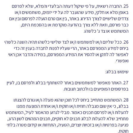
25. החברה רשאית, על פי שיקול דעתה הבלעדי והמלא, שלא לפרסם
באופן מלא או חלקי, מידע שהועבר לה על ידי יזמים, משתמשים ו/או
צדדים שלישיים לצורך הדירוג באתר, בין אם טרם הועלה לפרסום ובין אם
כבר פורסם, וזאת ללא צורך בהודעה מוקדמת או בהסכמת היזם,
המשתמש או צד ג' כלשהו.
26. ככל שליזם ו/או למשתמש ו/או לצד שלישי כלשהו תהיה השגה כלשהי
ביחס למידע המפורסם באתר, הרי שעליו לפנות לחברה בענין זה כדי
לאפשר לה לתקן או להסיר את המידע המפורסם, במידה והדבר אכן ראוי
ואפשרי.
שימוש בבלוג:
27. האתר מאפשר למשתמשים באתר להשתתף בבלוג ולפרסם בו, לעיין
בפרסומים המופיעים בו ולכתוב תגובות.
28. המשתמש מתחייב ביחס לכל תוכן שהוא מעלה ו/או גורם להצגתו
בבלוג, כי אין שום מגבלה חוזית ו/או חוקית ו/או אחרת המונעת ממנו
להעלות ו/או לפרסם תכנים כאמור. מבלי לגרוע מהאמור לעיל, המשתמש
מתחייב שלא להעלות לבלוג תכנים לא חוקיים, תכנים המהווים לשון הרע,
פגיעה בפרטיות ו/או בזכויות יוצרים, הטעיה, התחזות או קידום מטרה בלתי
חוקית.