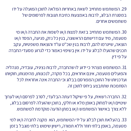
29. המשתמש מתחייב לשאת באחריות המלאה לתוכן המועלה על ידו
במסגרת הבלוג, לרבות באמצעות כתיבת תגובות לפרסומים של
משתמשים אחרים.
30. המשתמש מתחייב בזאת לפצות ו/או לשפות את החברה ו/או מי
מטעמה, מיד עם דרישתם הראשונה, בגין כל נזק, פגיעה, הפסד ו/או
הוצאה, שייגרמו להם, לרבות בגין שכ"ט עו"ד והוצאות משפטיות, עקב
תכנים שהועלו לבלוג על ידו. אין בשיפוי כאמור כדי לגרוע מסעדי החברה
על פי דין.
31. המשתמש מצהיר כי ידוע לו שהחברה, לרבות נציגיה, עובדיה, מנהליה
והפועלים מטעמה, אינם אחראים, בכל מקרה, לנכונותו, מהימנותו, חוקיותו
ועדכניותו של התוכן המפורסם בבלוג וכי החברה אינה אחראית לכל
הסתמכות שתתבצע ביחס לתוכן זה.
32. החברה רשאית, על פי שיקול דעתה הבלעדי, לסרב לפרסם ו/או לערוך
שינויים ו/או למחוק באופן מלא או חלקי, בתוכן שהועלה לפרסום בבלוג,
ללא צורך באישור המשתמש ו/או במתן הודעה מוקדמת למשתמש.
33. בהעלאת תוכן לבלוג על ידי המשתמש, הוא מקנה לחברה ו/או למי
מטעמה, באופן בלתי חוזר וללא תמורה, רישיון שימוש בלתי מוגבל בזמן