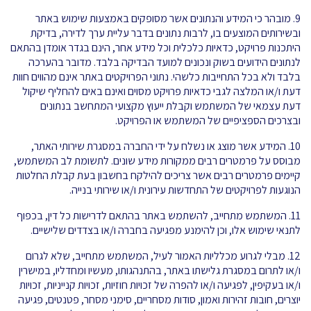
9. מובהר כי המידע והנתונים אשר מסופקים באמצעות שימוש באתר
ובשירותים המוצעים בו, לרבות נתונים בדבר עליית ערך לדירה, בדיקת
היתכנות פרויקט, כדאיות כלכלית וכל מידע אחר, הינם בגדר אומדן בהתאם
לנתונים הידועים בשוק ונכונים למועד הבדיקה בלבד. מדובר בהערכה
בלבד ולא בכל התחייבות כלשהי. נתוני הפרויקטים באתר אינם מהווים חוות
דעת ו/או המלצה לגבי כדאיות פרויקט מסוים ואינם באים להחליף שיקול
דעת עצמאי של המשתמש וקבלת ייעוץ מקצועי המתחשב בנתונים
ובצרכים הספציפיים של המשתמש או הפרויקט.
10. המידע אשר מוצג או נשלח על ידי החברה במסגרת שירותי האתר,
מבוסס על פרמטרים רבים ממקורות מידע שונים. לתשומת לב המשתמש,
קיימים פרמטרים רבים אשר צריכים להילקח בחשבון בעת קבלת החלטות
הנוגעות לפרויקטים של התחדשות עירונית ו/או שירותי בנייה.
11. המשתמש מתחייב, להשתמש באתר בהתאם לדרישות כל דין, בכפוף
לתנאי שימוש אלו, וכן להימנע מפגיעה בחברה ו/או בצדדים שלישיים.
12. מבלי לגרוע מכלליות האמור לעיל, המשתמש מתחייב, שלא לגרום
ו/או לתרום במסגרת גלישתו באתר, בהתנהגותו, מעשיו ומחדליו, במישרין
ו/או בעקיפין, לפגיעה ו/או להפרה של זכויות חוזיות, זכויות קנייניות, זכויות
יוצרים, חובות זהירות ואמון, סודות מסחריים, סימני מסחר, פטנטים, פגיעה