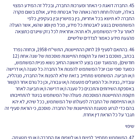
45. החברה דואגת כי האתר ומערכות החברה, ובכלל זה המידע המצוי
באלה, יתנהלו תחת רמה נאותה של אבטחת מידע, אולם בשום מקרה
החברה לא תישא בכל אחריות, בין במישרין ובין בעקיפין, כלפי
המשתמשים בנוגע לאבטחת כל מידע, מכל מין וסוג שהוא, אשר הועלה
לאתר על ידי המשתמש, ולא תהיה אחראית לכל נזק שייגרם כתוצאה
מהגעת מידע כאמור לצדדים שלישיים.
46. בהתאם לסעיף 19 לחוק ההתיישנות, התשי"ח-1958, וכחוזה נפרד
בכתב, מוסכם בזאת על תקופת התיישנות מוסכמת של שנה אחת (12
חודשים), מהמועד שבו בוצע לראשונה החיוב נשוא פניית המשתמש,
כמועד סופי שבו יוכל המשתמש להפנות אל החברה כל טענה ו/או דרישה
ו/או תביעה. המשתמש מתחייב בזאת שלא להפנות אל החברה, מנהליה,
עובדיה, נציגיה וכל הפועלים מטעמה ו/או עבורה, וכן כל גורם אחר הקשור
באספקת השירותים והתכנים כל טענה ו/או דרישה ו/או תביעה לאחר
תקופת ההתיישנות המוסכמת. פעולה של המשתמש בניגוד להתחייבותו
ו/או התייחסות של החברה לפעולתו של המשתמש, ככל שיהיו, לא יהא
בהם כדי לגרוע מטענת ההתיישנות של החברה. מוסכם, כי הוראת סעיף זה
תגבר על כל הוראת דין אחרת.
שיפוי
47. המשתמש מתחייב לפצות ו/או לשפות את החברה ו/או מי מטעמה,