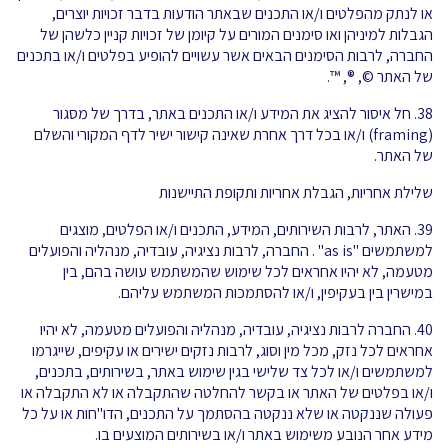
או לנתק מהפלטים ו/או התכנים שבאתר הודעות בדבר זכויות יוצרים,
הגבלות למיניהן ואו סימנים המורים על קיומן של זכויות קניין כלשהן של
החברה, לרבות הסימנים הבאים אשר עשויים להופיע בפלטים ו/או בתכנים
של האתר ©, ®, ™.
38. חל איסור להציג את המידע ו/או התכנים באתר, בדרך של מסגור
(framing) ו/או בכל דרך אחרת שאינה קישור ישיר לדף המקורי והשלם
של האתר.
שלילת אחריות, הגבלת אחריות ותקופת התיישנות
39. האתר, לרבות השירותים, המידע, התכנים ו/או הפלטים, מוצגים
למשתמשים "as is" . החברה, לרבות נציגיה, עובדיה, מנהליה והפועלים
מטעמה, לא יהיו אחראים לכל שימוש שהמשתמש עושה בהם, בין
במישרין בין בעקיפין, ו/או להסתמכות המשתמש עליהם.
40. החברה לרבות נציגיה, עובדיה, מנהליה והפועלים מטעמה, לא יהיו
אחראים לכל נזק, מכל מין וסוג, לרבות נזקים ישירים או עקיפים, שייגרמו
למשתמשים ו/או לכל צד שלישי בגין שימוש באתר, בשירותים, בתכנים,
ו/או בפלטים של האתר או בקשר להחלטה שהתקבלה או לא התקבלה או
פעולה שננקטה או שלא ננקטה בהסתמך על התכנים, הדו"חות או על כל
מידע אחר הנובע משימוש באתר ו/או בשירותים המוצעים בו.