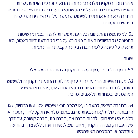
עירונית וכו'. במקרים אלו פרטי כתובות הדוא"ל ופרטי זיהוי והתקשרות
נוספים שיימסרו לחברה על ידי המשתמש, יועברו לצדדים שלישיים כאמור
והחברה לא תהא אחראית לשימוש שנעשה על ידי הצדדים השלישיים
בפרטים האמורים.
51. למשתמש תהא נתונה כל העת אפשרות להסיר עצמו מרשימות
התפוצה של הדיוורים השונים כמפורט על גבי כל הודעת דיוור כאמור, ולא
תהא לו כל טענה כלפי החברה בקשר לקבלת דיוור כאמור.
שונות
52. הדין החל בכל עניין הקשור בתקנון זה הינו הדין הישראלי.
53. מקום השיפוט הבלעדי בכל ענין ומחלוקת הנוגעת לתקנון זה ולשימוש
באתר, לרבות שירותים הניתנים בקשר עם האתר, יהיו בתי המשפט
המוסמכים במחוזות תל-אביב ומרכז.
54. החברה רשאית להעביר ו/או להסב תנאי שימוש אלו, ו/או הזכויות ו/או
החובות הכלולות ו/או הנובעות מהם, באופן מלא או חלקי, ליחיד, תאגיד או
כל גוף משפטי חוקי, לרבות חברת אם, חברת בת, חברה קשורה, על דרך
של העברה, מכירה, הקניה, מיזוג, פיצול, איחוד ועוד, ללא צורך בהודעה
מוקדמת או בהסכמת המשתמש.