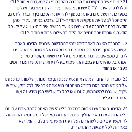
21.יזמים אשר התקשרו עם החברה בהסכם גישה למערכת איתור CITY
יוכלו לרכוש איתורי CITY ישירות מהאתר על ידי הזנת אמצעי תשלום
במערכת התשלומים באתר. בכפוף להוראות ההסכם בין החברה ליזמים,
היזם יוכל לבטל את עסקאות איתורי ה-CITY שרכש באתר, על ידי מתן
הודעה בכתב לחברה עד 7 ימים ממועד רכישת איתור ה-CITY על ידו. כל
הודעה מאוחרת יותר תחייב את היזם בתשלום עבור איתור ה-CITY.
22. החברה מציגה באתר דירוג יזמי התחדשות עירונית. הדירוג באתר
נעשה על סמך פרמטרים מסוימים המבוססים על מקורות מידע שונים
לרבות, ממצאים גלויים המפורסמים על ידי רשויות מקומיות, מידע
המתקבל מהיזמים עצמם והתרשמות בעלי דירות שהתקשרו עם היזמים
בעבר או בהווה.
23. מובהר כי החברה אינה אחראית לנכונותו, מהימנותו, שלמותו ועדכניותו
של המידע המפורסם בדירוג האתר וכי היא אינה אחראית לכל נזק, ישיר או
עקיף, שייגרם למשתמש, ליזם ו/או לכל צד שלישי בגין מידע זה ו/או
הסתמכות עליו.
24. הדירוג באתר אינו מהווה המלצה כלשהי של האתר להתקשרות עם יזם
כלשהו והוא אינו בא להחליף שיקול דעת עצמאי של המשתמש. ההחלטה
להתקשר עם יזם כלשהו הנה על דעת המשתמש בלבד והוא יישא
באחריות לכל תוצאות ההתקשרות.