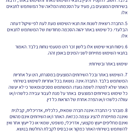
בלבד. חשוב להקפיד ולעיין בתנאי השימוש מאחר והשימוש באתר, לרבות
בשירותים המוצעים בו, מעיד על הסכמתו המלאה של המשתמש לתנאים
אלו.
5. החברה רשאית לשנות את תנאי השימוש מעת לעת לפי שיקול דעתה
הבלעדי. כל שימוש באתר יהווה הסכמה מחודשת של המשתמש לתנאים
אלו.
6. ניסוח תנאי שימוש אלו בלשון זכר הינו מטעמי נוחות בלבד. האמור
בתנאי השימוש מתייחס לשני המינים באופן זהה.
שימוש באתר ובשירותיו:
7. השימוש באתר ובכל השירותים המוצעים במסגרתו, הינו על אחריות
המשתמש בלבד. החברה אינה נושאת בכל אחריות לשימוש בשירותי
האתר שלא למטרה לשמה נועדו. המשתמש מסכים ומאשר כי לא יעשה
כל שימוש בשירותים המוצעים באתר על מנת לעבור עבירה כלשהי ו/או
עוולה כלשהי ו/או הפרה אחרת של הוראות כל דין.
8. מובהר כי החברה איננה חברה שמאית, כלכלית, אדריכלית, קבלנית
ואיננה מתיימרת להציג עצמה ככזאת. האתר ו/או השירותים אינם מהווים
ואינם מחליפים ייעוץ מקצועי, אדריכלי, משפטי, שמאי או כל ייעוץ אחר ואין
להשתמש בשירותי האתר כמקור או כבסיס לקבלת החלטות בנושא.