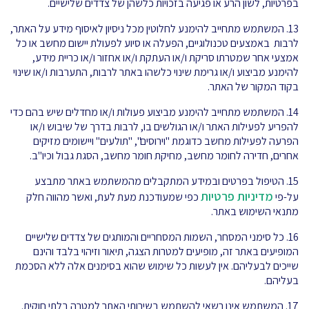
בפרטיות, לשון הרע או פגיעה בזכויות כלשהן של צדדים שלישיים.
13. המשתמש מתחייב להימנע לחלוטין מכל ניסיון לאיסוף מידע על האתר,
לרבות באמצעים טכנולוגיים, הפעלה או סיוע לפעולת יישום מחשב או כל
אמצעי אחר שמטרתו סריקת ו/או העתקת ו/או אחזור ו/או כריית מידע,
להימנע מביצוע ו/או גרימת שינוי כלשהו באתר לרבות, התערבות ו/או שינוי
בקוד המקור של האתר.
14. המשתמש מתחייב להימנע מביצוע פעולות ו/או מחדלים שיש בהם כדי
להפריע לפעילות האתר ו/או הגולשים בו, לרבות בדרך של שיבוש ו/או
הפרעה לפעילות מחשב כדוגמת "וירוסים", "תולעים" ויישומים מזיקים
אחרים, חדירה לחומר מחשב, מחיקת חומר מחשב, הסגת גבול וכיו"ב.
15. הטיפול בפרטים ובמידע המתקבלים מהמשתמש באתר מתבצע
מדיניות פרטיות
על-פי
כפי שמעודכנת מעת לעת, ואשר מהווה חלק
מתנאי השימוש באתר.
16. כל סימני המסחר, השמות המסחריים והמותגים של צדדים שלישיים
המופיעים באתר זה, מופיעים למטרות הצגה, תיאור וזיהוי בלבד והינם
שייכים לבעליהם. אין לעשות כל שימוש שהוא בסימנים אלה ללא הסכמת
בעליהם.
17. המשתמש אינו רשאי להשתמש בשירותי האתר למטרה בלתי חוקית.