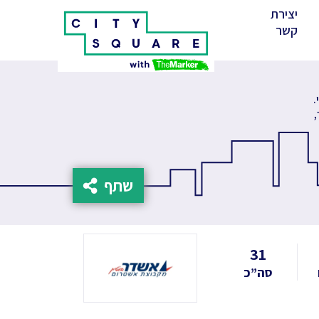
יצירת
(cur
קשר
 ובינוי.
,
שתף
31
סה”כ