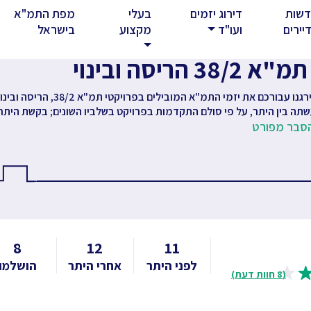
שות
דירוג יזמים
בעלי
מפת התמ"א
rent)
יירים
ועו"ד
מקצוע
בישראל
3 הריסה ובינוי
אספנו דאטה, ניתחנו ודירגנו עבורכם את יזמי התמ"א המובילים בפרויקטי תמ"א 38/2, הריסה
שתה בין היתר, על פי סולם התקדמות בפרויקט בשלביו השונים; בקשת היתר
סבר מפורט
8
12
11
לפני היתר
אחרי היתר
הושלמו
(8 חוות דעת)