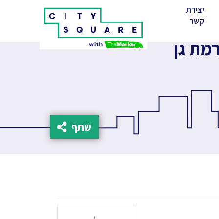
יצירת
(cur
קשר
שתף