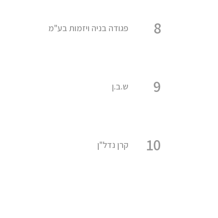
8
פגודה בניה ויזמות בע"מ
9
ש.ב.ן
10
קרן נדל"ן