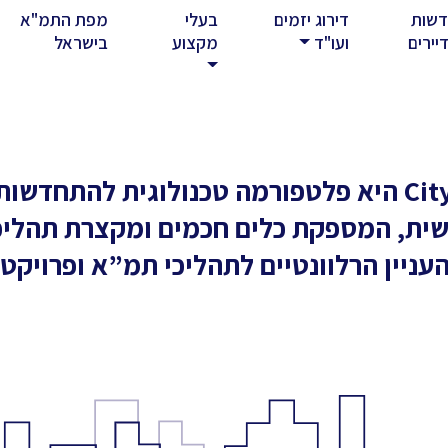
שות
דירוג יזמים
בעלי
מפת התמ"א
rent)
יירים
ועו"ד
מקצוע
בישראל
CitySquare היא פלטפורמה טכנולוגית להתחדשו
ת, המספקת כלים חכמים ומקצרת תהליכ
עניין הרלוונטיים לתהליכי תמ”א ופרויקטי פ