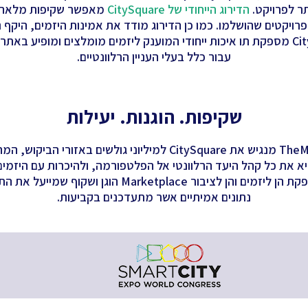
ר לפרויקט.
הדירוג הייחודי של CitySquare
מאפשר שקיפות מלאה ו
רויקטים שהושלמו. כמו כן הדירוג מודד את אמינות היזמים, היקף נ
קריטריונים אלו CitySquare מספקת תו איכות ייחודי המוענק ליזמים מומלצים ומו
עבור כלל בעלי העניין הרלוונטיים.
שקיפות. הוגנות. יעילות
שיתוף הפעולה עם TheMarker מנגיש את CitySquare למיליוני גולשים
יא את כל קהל היעד הרלוונטי אל הפלטפורמה, ולהיכרות עם היזמים 
הפלטפורמה היחידה שמספקת הן ליזמים והן לציבור tplace
נתונים אמיתיים אשר מתעדכנים בקביעות.