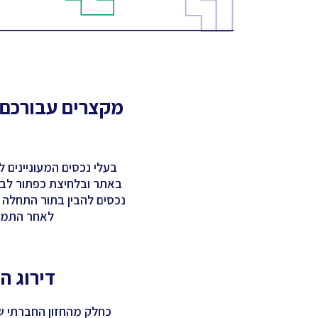
מקצרים עבורכם 
בעלי נכסים המעוניינים 
באתר ובלחיצת כפתור לבצ
נכסים להבין בתור התחלה 
לאחר התמ"א
דירוג התח
כחלק מהחזון החברתי של החברה, CitySquare אף מאפשרת בניית