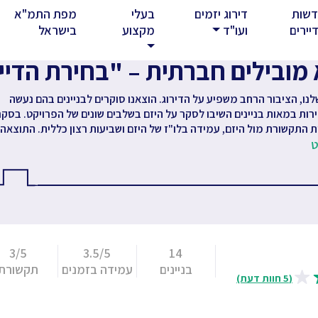
שות
דירוג יזמים
בעלי
מפת התמ"א
rent)
יירים
ועו"ד
מקצוע
בישראל
מובילים חברתית – "בחירת הדיי
נו, הציבור הרחב משפיע על הדירוג. הוצאנו סוקרים לבניינים בהם נעשה
רות במאות בניינים השיבו לסקר על היזם בשלבים שונים של הפרויקט. בסקר
ת התקשורת מול היזם, עמידה בלו"ז של היזם ושביעות רצון כללית. התוצאה
ט
3/5
3.5/5
14
בניינים
עמידה בזמנים
תקשורת
(5 חוות דעת)