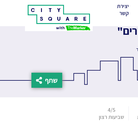
יצירת
(cur
קשר
רים"
שתף
4/5
שביעות רצון