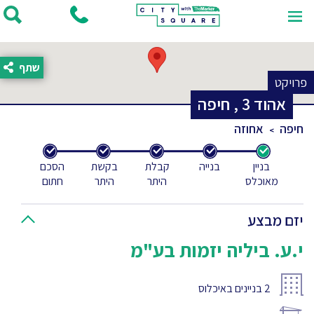
שתף
פרויקט
אהוד
3
,
חיפה
חיפה
אחוזה
בניין
בנייה
קבלת
בקשת
הסכם
מאוכלס
היתר
היתר
חתום
יזם מבצע
י.ע. ביליה יזמות בע"מ
2
בניינים באיכלוס