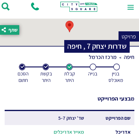
שתף
פרויקט
שדרות יצחק
7
,
חיפה
חיפה
מרכז הכרמל
בניין
בנייה
קבלת
בקשת
הסכם
מאוכלס
היתר
היתר
חתום
מבצעי הפרוייקט
שם הפרוייקט
שד' יצחק 5-7
אדריכל
מאייר אדריכלים