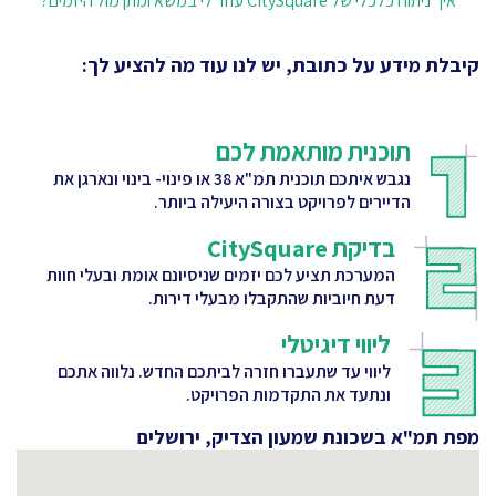
איך ניתוח כלכלי של CitySquare עוזר לי במשא ומתן מול היזמים?
קיבלת מידע על כתובת, יש לנו עוד מה להציע לך:
תוכנית מותאמת לכם
נגבש איתכם תוכנית תמ"א 38 או פינוי- בינוי ונארגן את
הדיירים לפרויקט בצורה היעילה ביותר.
בדיקת CitySquare
המערכת תציע לכם יזמים שניסיונם אומת ובעלי חוות
דעת חיוביות שהתקבלו מבעלי דירות.
ליווי דיגיטלי
ליווי עד שתעברו חזרה לביתכם החדש. נלווה אתכם
ונתעד את התקדמות הפרויקט.
מפת תמ"א בשכונת שמעון הצדיק, ירושלים