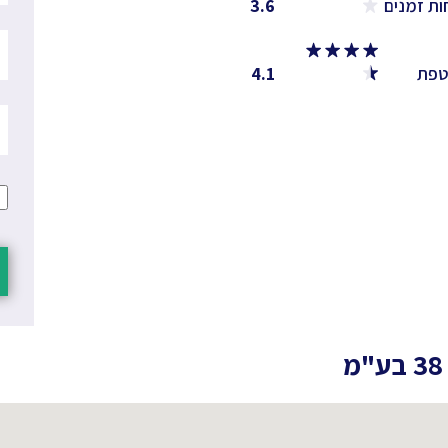
ות זמנים
3.6
טפת
4.1