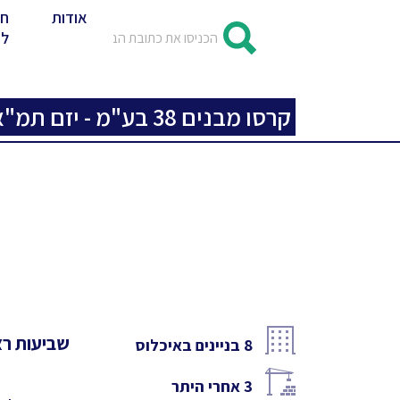
אודות
חד
לד
קרסו מבנים 38 בע"מ - יזם תמ"א 38
שביעות רצו
8
בניינים באיכלוס
3
אחרי היתר