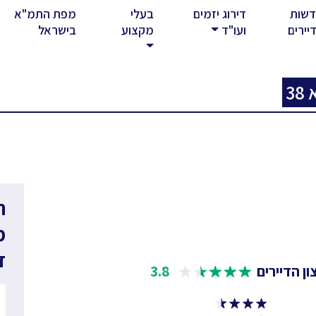
שות
דירוג יזמים
בעלי
מפת התמ"א
rent)
יירים
ועו"ד
מקצוע
בישראל
ר
מ
ד
ן הדיירים
3.8