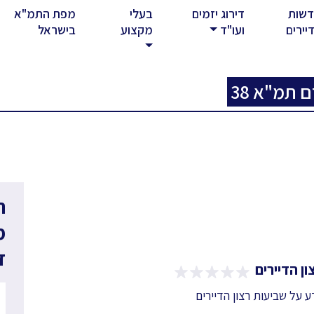
שות
דירוג יזמים
בעלי
מפת התמ"א
rent)
יירים
ועו"ד
מקצוע
בישראל
ם תמ"א 38
ר
מ
ד
ן הדיירים
דע על שביעות רצון הדיירים