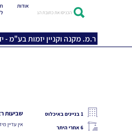
אודות
חד
לד
ר.מ. מקנה וקניין יזמות בע"מ - יז
שביעות רצו
1
בניינים באיכלוס
אין עדיין מי
6
אחרי היתר