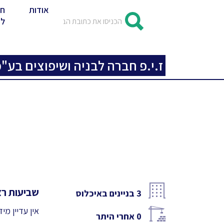
אודות
חד
לד
ז.י.פ חברה לבניה ושיפוצים בע"מ 
שביעות רצו
3
בניינים באיכלוס
אין עדיין מי
0
אחרי היתר