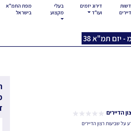
שות
דירוג יזמים
בעלי
מפת התמ"א
rent)
יירים
ועו"ד
מקצוע
בישראל
- יזם תמ"א 38
ר
מ
ד
ן הדיירים
דע על שביעות רצון הדיירים