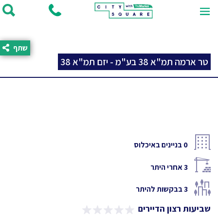
שתף
טר ארמה תמ"א 38 בע"מ - יזם תמ"א 38
0
בניינים באיכלוס
3
אחרי היתר
3
בבקשות להיתר
שביעות רצון הדיירים