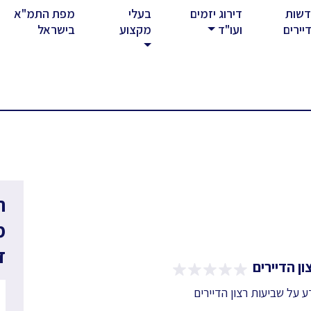
שות
דירוג יזמים
בעלי
מפת התמ"א
rent)
יירים
ועו"ד
מקצוע
בישראל
ר
מ
ד
ן הדיירים
דע על שביעות רצון הדיירים