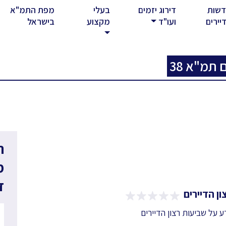
שות
דירוג יזמים
בעלי
מפת התמ"א
rent)
יירים
ועו"ד
מקצוע
בישראל
 תמ"א 38
ר
מ
ד
ן הדיירים
דע על שביעות רצון הדיירים