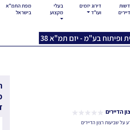
שות
דירוג יזמים
בעלי
מפת התמ"א
rent)
יירים
ועו"ד
מקצוע
בישראל
ופיתוח בע"מ - יזם תמ"א 38
ר
מ
ד
ן הדיירים
דע על שביעות רצון הדיירים