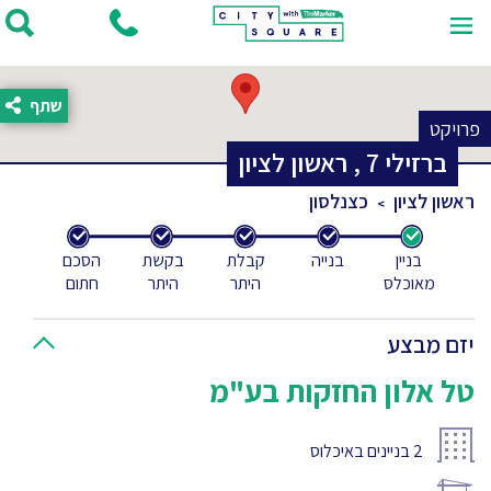
שתף
פרויקט
ברזילי
7
,
ראשון לציון
ראשון לציון
כצנלסון
בניין
בנייה
קבלת
בקשת
הסכם
מאוכלס
היתר
היתר
חתום
יזם מבצע
טל אלון החזקות בע"מ
2
בניינים באיכלוס