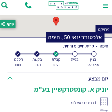
שתף
פרויקט
אלכסנדר ינאי
50
,
חיפה
חיפה
קרית חיים מזרחית
בניין
בנייה
קבלת
בקשת
הסכם
מאוכלס
היתר
היתר
חתום
יזם מבצע
יוניק א. קונסטרקשיין בע"מ
1
בניינים באיכלוס