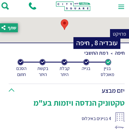
שתף
פרויקט
עובדיה
8
,
חיפה
חיפה
רמת התשבי
בניין
בנייה
קבלת
בקשת
הסכם
מאוכלס
היתר
היתר
חתום
יזם מבצע
טקטוניק הנדסה ויזמות בע"מ
4
בניינים באיכלוס