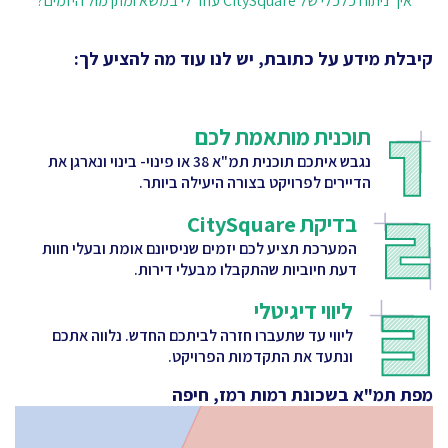
איך ניתוח כלכלי של CitySquare עוזר לי במשא ומתן מול היזמים?
קיבלת מידע על כתובת, יש לנו עוד מה להציע לך:
תוכנית מותאמת לכם
נגבש איתכם תוכנית תמ"א 38 או פינוי- בינוי ונארגן את
הדיירים לפרויקט בצורה היעילה ביותר.
בדיקת CitySquare
המערכת תציע לכם יזמים שניסיונם אומת ובעלי חוות
דעת חיוביות שהתקבלו מבעלי דירות.
ליווי דיגיטלי
ליווי עד שתעברו חזרה לביתכם החדש. נלווה אתכם
ונתעד את התקדמות הפרויקט.
מפת תמ"א בשכונת רמות רמז, חיפה