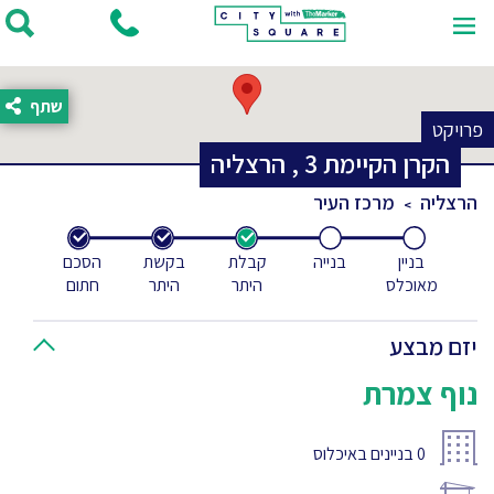
שתף
פרויקט
הקרן הקיימת
3
,
הרצליה
הרצליה
מרכז העיר
בניין
בנייה
קבלת
בקשת
הסכם
מאוכלס
היתר
היתר
חתום
יזם מבצע
נוף צמרת
0
בניינים באיכלוס