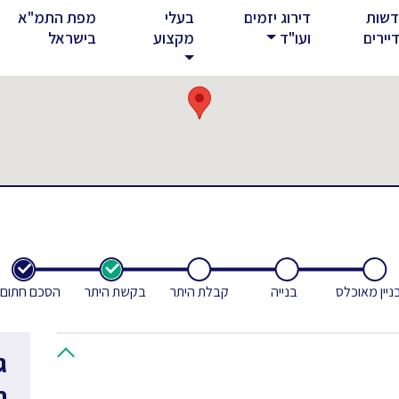
שות
דירוג יזמים
בעלי
מפת התמ"א
rent)
יירים
ועו"ד
מקצוע
בישראל
ניין מאוכלס
בנייה
קבלת היתר
בקשת היתר
הסכם חתום
ג
ח