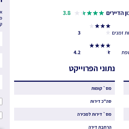
ן הדיירים
3.8
אנ
פר
קב
ת זמנים
3
פת
4.2
נתוני הפרוייקט
מס` קומות
סה"כ דירות
מס` דירות למכירה
הרחבת דירה