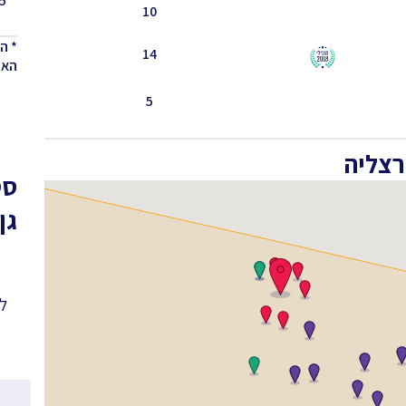
5 - 4.5
10
* ה
14
האחר
5
רצליה
סט
גן
לפ