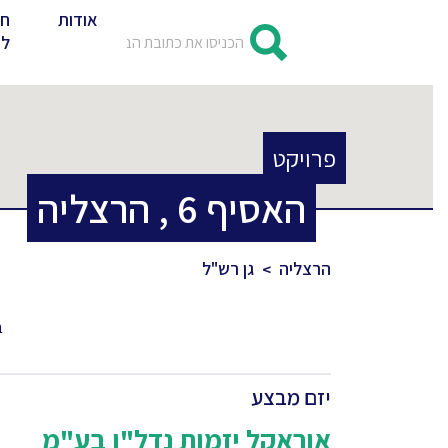
אודות
חד
לד
פרויקט
האסיף
6
,
הרצליה
הרצליה
גן רש"ל
ב
יזם מבצע
אוראקל יזמות נדל"ן בע"מ