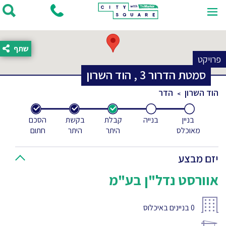
שתף
פרויקט
סמטת הדרור
3
,
הוד השרון
הוד השרון
הדר
בניין
בנייה
קבלת
בקשת
הסכם
מאוכלס
היתר
היתר
חתום
יזם מבצע
אוורסט נדל"ן בע"מ
0
בניינים באיכלוס