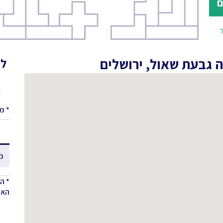
ם
ול
 גבעת שאול, ירושלים
לא
ע
* מ
מ
* ה
האחר