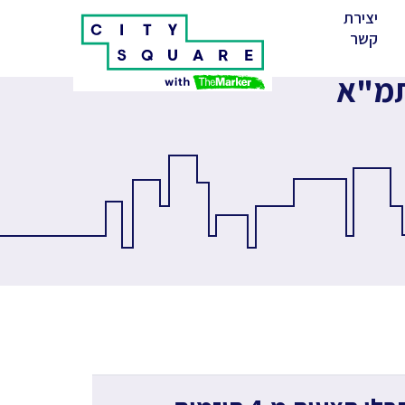
יצירת
(cur
קשר
ותמ"א