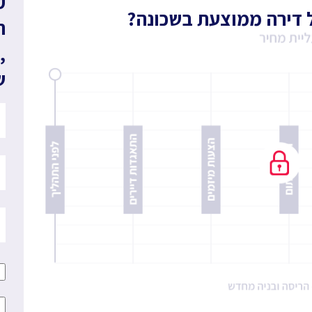
ה
,
ש