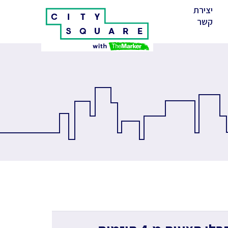
יצירת
(cur
קשר