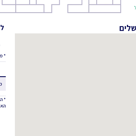
ול
שלים
לא
ע
* מ
מ
* ה
האחר