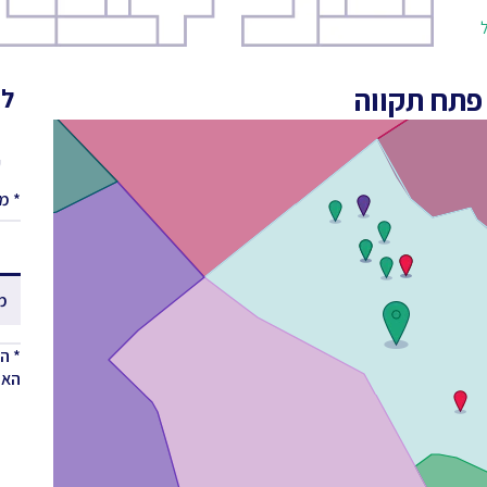
ול
פתח תקווה
לא
ע
* מ
מ
* ה
האחר