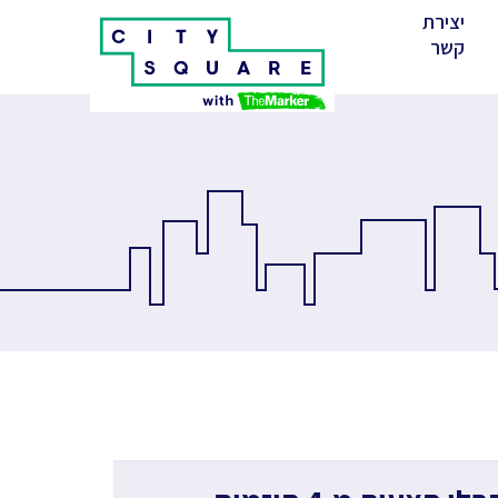
יצירת
(cur
קשר