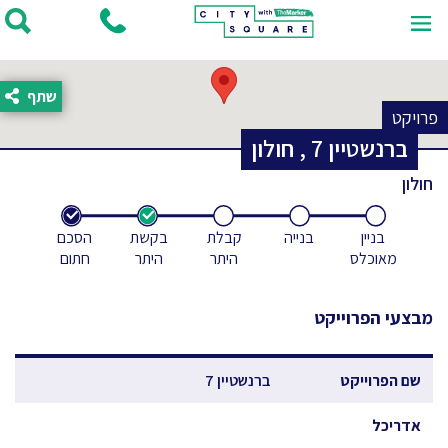
שתף
פרויקט
ברנשטיין
7
,
חולון
חולון
בניין
בנייה
קבלת
בקשת
הסכם
מאוכלס
היתר
היתר
חתום
מבצעי הפרוייקט
שם הפרוייקט
ברנשטיין 7
אדריכל