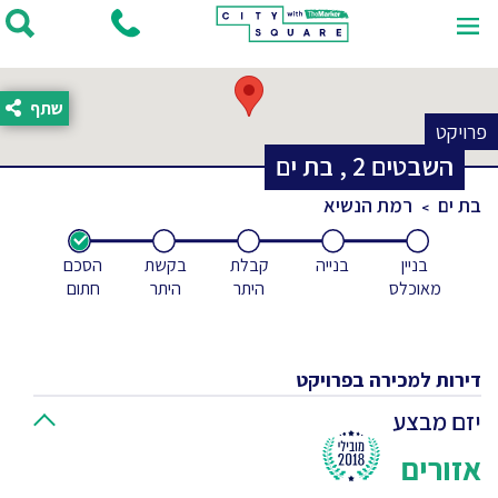
שתף
פרויקט
השבטים
2
,
בת ים
בת ים
רמת הנשיא
בניין
בנייה
קבלת
בקשת
הסכם
מאוכלס
היתר
היתר
חתום
דירות למכירה בפרויקט
יזם מבצע
אזורים