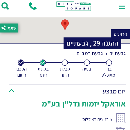
שתף
פרויקט
ההגנה
29
,
גבעתיים
גבעתיים
גבעת רמב"ם
בניין
בנייה
קבלת
בקשת
הסכם
מאוכלס
היתר
היתר
חתום
יזם מבצע
אוראקל יזמות נדל"ן בע"מ
5
בניינים באיכלוס