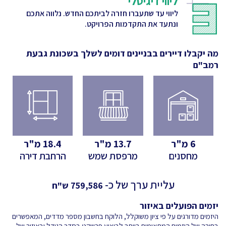
ליווי דיגיטלי
ליווי עד שתעברו חזרה לביתכם החדש. נלווה אתכם
ונתעד את התקדמות הפרויקט.
מה יקבלו דיירים בבניינים דומים לשלך
בשכונת גבעת
רמב"ם
6
מ"ר
13.7
מ"ר
18.4
מ"ר
מחסנים
מרפסת שמש
הרחבת דירה
עליית ערך של כ-
759,586
ש"ח
יזמים הפועלים באיזור
היזמים מדורגים על פי ציון משוקלל, הלוקח בחשבון מספר מדדים, המאפשרים
בחירה של היזמים המתאימים ביותר לביצוע פרוייקט בסדר הגודל ובאיזור של