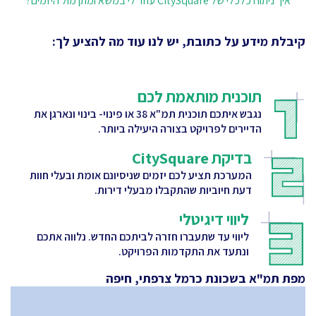
איך ניתוח כלכלי של CitySquare עוזר לי במשא ומתן מול היזמים?
קיבלת מידע על כתובת, יש לנו עוד מה להציע לך:
תוכנית מותאמת לכם
נגבש איתכם תוכנית תמ"א 38 או פינוי- בינוי ונארגן את
הדיירים לפרויקט בצורה היעילה ביותר.
בדיקת CitySquare
המערכת תציע לכם יזמים שניסיונם אומת ובעלי חוות
דעת חיוביות שהתקבלו מבעלי דירות.
ליווי דיגיטלי
ליווי עד שתעברו חזרה לביתכם החדש. נלווה אתכם
ונתעד את התקדמות הפרויקט.
מפת תמ"א בשכונת כרמל צרפתי, חיפה