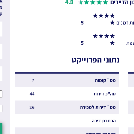
ן הדיירים
4.8
אנ
פר
קב
ת זמנים
5
פת
5
נתוני הפרוייקט
מס` קומות
7
סה"כ דירות
44
מס` דירות למכירה
26
הרחבת דירה