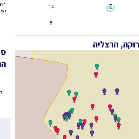
* ה
14
האחר
5
וקה, הרצליה
סט
הר
לפ