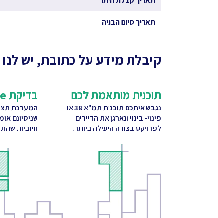
תאריך קבלת היתר
תאריך סיום הבניה
קיבלת מידע על כתובת, יש לנו 
תוכנית מותאמת לכם
בדיקת CitySquare
נגבש איתכם תוכנית תמ"א 38 או
המערכת תציע
פינוי- בינוי ונארגן את הדיירים
שניסיונם אומ
לפרויקט בצורה היעילה ביותר.
חיוביות שהתק