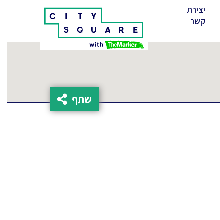
יצירת
(cur
קשר
שתף