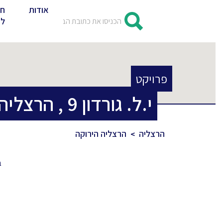
אודות
חד
לד
פרויקט
י.ל. גורדון
9
,
הרצליה
הרצליה
הרצליה הירוקה
ב