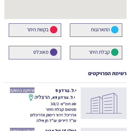
התארגנות
בקשת היתר
קבלת היתר
מאוכלס
רשימת הפרויקטים
י.ל. גורדון 9
פרוייקט בהשקה
הרצליה
י.ל. גורדון 9א,
סוג תמ"א: 38/2
סטטוס: קבלת היתר
אדריכל: דרור רימוק אדריכלים
עו"ד דיירים: עו"ד חן אילה
רש"י 15 תל אביב
פרוייקט בהשקה