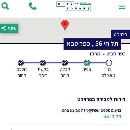
שתף
פרויקט
תל חי
56
,
כפר סבא
כפר סבא
מרכז
בניין
בנייה
קבלת
בקשת
הסכם
מאוכלס
היתר
היתר
חתום
דירות למכירה בפרויקט
בניינים נוספים שפרויקט זה מבוצע בהם
תל חי 58