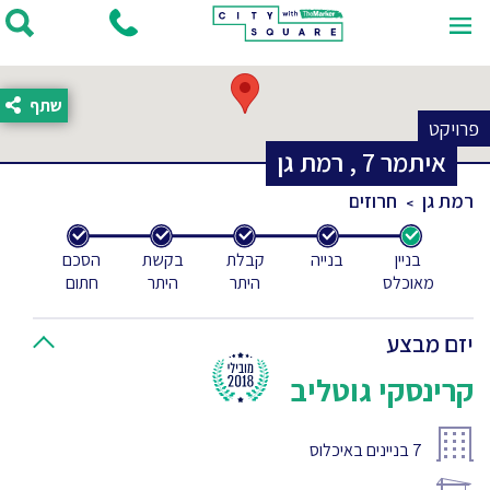
שתף
פרויקט
איתמר
7
,
רמת גן
רמת גן
חרוזים
בניין
בנייה
קבלת
בקשת
הסכם
מאוכלס
היתר
היתר
חתום
יזם מבצע
קרינסקי גוטליב
7
בניינים באיכלוס