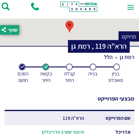
שתף
פרויקט
הרא"ה
119
,
רמת גן
רמת גן
הלל
בניין
בנייה
קבלת
בקשת
הסכם
מאוכלס
היתר
היתר
חתום
מבצעי הפרוייקט
שם הפרוייקט
הרא"ה 119
אדריכל
תימור שוורץ אדריכלים