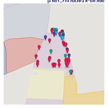
מפת תמ"א בשכונת הלל, רמת גן