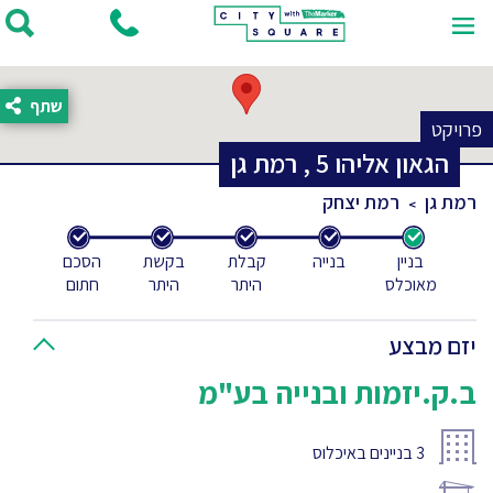
שתף
פרויקט
הגאון אליהו
5
,
רמת גן
רמת גן
רמת יצחק
בניין
בנייה
קבלת
בקשת
הסכם
מאוכלס
היתר
היתר
חתום
יזם מבצע
ב.ק.יזמות ובנייה בע"מ
3
בניינים באיכלוס