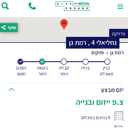
שתף
פרויקט
נחליאלי
4
,
רמת גן
רמת גן
ותיקים
בניין
בנייה
קבלת
בקשת
הסכם
מאוכלס
היתר
היתר
חתום
יזם מבצע
צ.פ ייזום ובנייה
0
בניינים באיכלוס