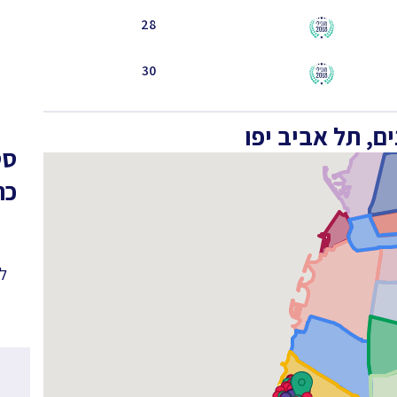
28
30
, תל אביב יפו
סט
כר
לפ