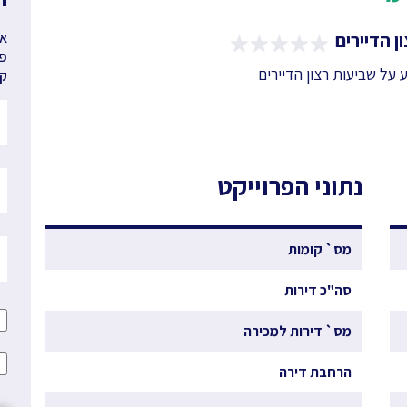
ן הדיירים
אנ
פר
ע על שביעות רצון הדיירים
קב
נתוני הפרוייקט
מס` קומות
סה"כ דירות
מס` דירות למכירה
הרחבת דירה