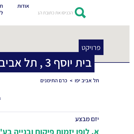
אודות
חד
לד
פרויקט
בית יוסף
3
,
תל אביב 
תל אביב יפו
כרם התימנים
ב
יזם מבצע
א. לופו יזמות פיקוח ובנייה בע