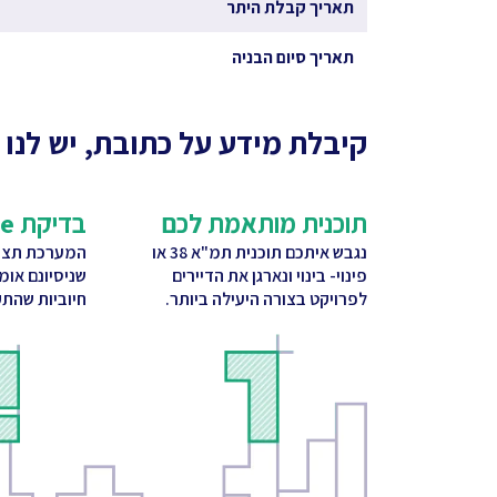
תאריך קבלת היתר
תאריך סיום הבניה
קיבלת מידע על כתובת, יש לנו 
תוכנית מותאמת לכם
בדיקת CitySquare
נגבש איתכם תוכנית תמ"א 38 או
המערכת תציע
פינוי- בינוי ונארגן את הדיירים
שניסיונם אומ
לפרויקט בצורה היעילה ביותר.
חיוביות שהתק