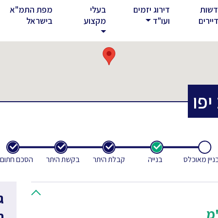
שות
דירוג יזמים
בעלי
מפת התמ"א
rent)
יירים
ועו"ד
מקצוע
בישראל
יפו
ניין מאוכלס
בנייה
קבלת היתר
בקשת היתר
הסכם חתום
ג
"מ
ח