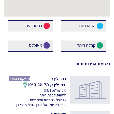
התארגנות
בקשת היתר
קבלת היתר
מאוכלס
רשימת הפרויקטים
דוד ילין 7
פרוייקט בהשקה
תל אביב יפו
דוד ילין 7,
סוג תמ"א: 38/2
סטטוס: קבלת היתר
אדריכל: גל מרום אדריכלים
עו"ד דיירים: יגאל ארנון ושות' עורכי דין
מוסינזון 5