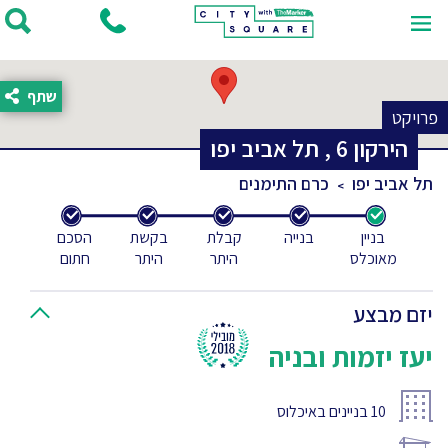
שתף
פרויקט
הירקון
6
,
תל אביב יפו
תל אביב יפו
כרם התימנים
בניין
בנייה
קבלת
בקשת
הסכם
מאוכלס
היתר
היתר
חתום
יזם מבצע
יעז יזמות ובניה
10
בניינים באיכלוס