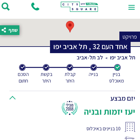
שתף
פרויקט
אחד העם
32
,
תל אביב יפו
תל אביב יפו
לב תל-אביב
בניין
בנייה
קבלת
בקשת
הסכם
מאוכלס
היתר
היתר
חתום
יזם מבצע
יעז יזמות ובניה
10
בניינים באיכלוס