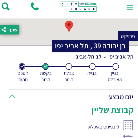
שתף
פרויקט
בן יהודה
39
,
תל אביב יפו
תל אביב יפו
לב תל-אביב
בניין
בנייה
קבלת
בקשת
הסכם
מאוכלס
היתר
היתר
חתום
יזם מבצע
קבוצת שליין
0
בניינים באיכלוס