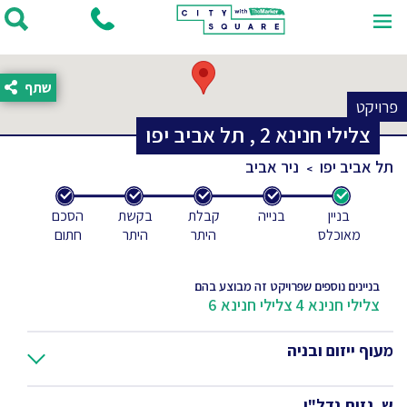
שתף
פרויקט
צלילי חנינא
2
,
תל אביב יפו
תל אביב יפו
ניר אביב
בניין
בנייה
קבלת
בקשת
הסכם
מאוכלס
היתר
היתר
חתום
בניינים נוספים שפרויקט זה מבוצע בהם
צלילי חנינא 4
צלילי חנינא 6
מעוף ייזום ובניה
ש. גזית נדל"ן