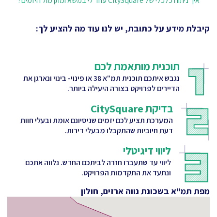
איך ניתוח כלכלי של CitySquare עוזר לי במשא ומתן מול היזמים?
קיבלת מידע על כתובת, יש לנו עוד מה להציע לך:
תוכנית מותאמת לכם
נגבש איתכם תוכנית תמ"א 38 או פינוי- בינוי ונארגן את
הדיירים לפרויקט בצורה היעילה ביותר.
בדיקת CitySquare
המערכת תציע לכם יזמים שניסיונם אומת ובעלי חוות
דעת חיוביות שהתקבלו מבעלי דירות.
ליווי דיגיטלי
ליווי עד שתעברו חזרה לביתכם החדש. נלווה אתכם
ונתעד את התקדמות הפרויקט.
מפת תמ"א בשכונת נווה ארזים, חולון