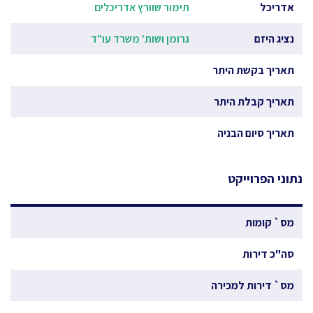
אדריכל
תימור שוורץ אדריכלים
נציג היזם
גרומן ושות' משרד עו"ד
תאריך בקשת היתר
תאריך קבלת היתר
תאריך סיום הבניה
נתוני הפרוייקט
מס` קומות
סה"כ דירות
מס` דירות למכירה