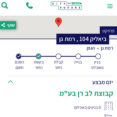
שתף
פרויקט
ביאליק
104
,
רמת גן
רמת גן
הגפן
בניין
בנייה
קבלת
בקשת
הסכם
מאוכלס
היתר
היתר
חתום
יזם מבצע
קבוצת לב רן בע"מ
0
בניינים באיכלוס