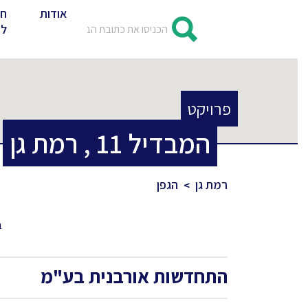
אודות
חד
לד
פרויקט
המבדיל
11
,
רמת גן
רמת גן
הגפן
ב
התחדשות אורבנית בע"מ