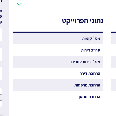
אנ
פר
נתוני הפרוייקט
קב
מס` קומות
סה"כ דירות
מס` דירות למכירה
הרחבת דירה
הרחבת מרפסות
הרחבת מחסן