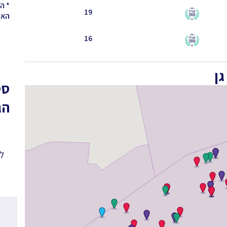
* ה
19
האחר
16
ן
סט
הג
לפ