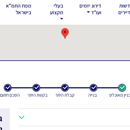
שות
דירוג יזמים
בעלי
מפת התמ"א
rent)
יירים
ועו"ד
מקצוע
בישראל
ניין מאוכלס
בנייה
קבלת היתר
בקשת היתר
הסכם חתום
ג
ח